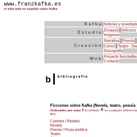
www.franzkafka.es
el sitio web en español sobre Kafka
|
K a f k a
Noticias y novedad
|
Ensayos
Artículo
|
E s t u d i o
Imágenes
|
Narrativa
Poesía
|
C r e a c i ó n
|
Cómic
Teatro - D
Discografía
Proyecto franzkafka
|
W e b
Contacto
Ficciones sobre Kafka (Novela, teatro, poesía 
I
Ordenados por autor
El símbolo
en cualquier referencia
libro
Cuentos / Relatos
Novela
Poesía / Prosa poética
Teatro