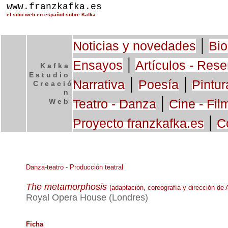
www.franzkafka.es
el sitio web en español sobre Kafka
|
Noticias y novedades
Bio
|
Ensayos
Artículos - Res
|
K a f k a
|
E s t u d i o
|
|
Narrativa
Poesía
Pintur
C r e a c i ó
|
n
|
|
Teatro - Danza
Cine - Fil
W e b
|
Proyecto franzkafka.es
C
Danza-teatro - Producción teatral
The metamorphosis
(adaptación, coreografía y dirección de A
Royal Opera House (Londres)
Ficha